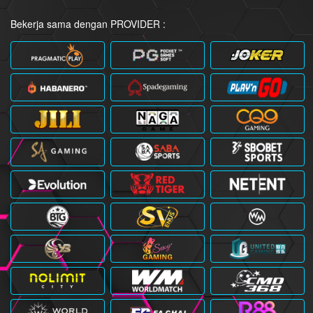
Bekerja sama dengan PROVIDER :