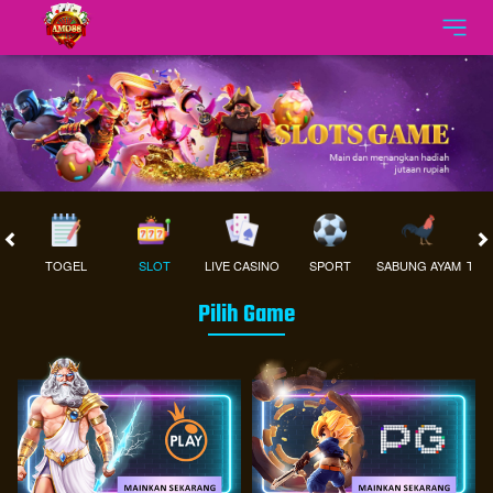
TOGEL
SLOT
LIVE CASINO
SPORT
SABUNG AYAM
TEM
Pilih Game