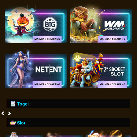
Togel
Slot